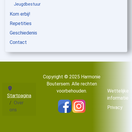
Jeugdbestuur
Kom erbij!
Repetities
Geschiedenis
Contact
Copyright © 2025 Harmonie
Boutersem. Alle rechten
Wettelijke
voorbehouden.
Startpagina
informatie
Over
Privacy
ons