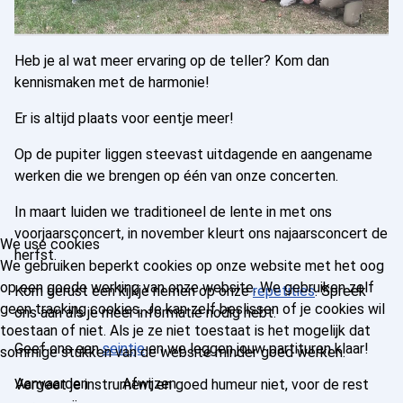
Heb je al wat meer ervaring op de teller? Kom dan
kennismaken met de harmonie!
Er is altijd plaats voor eentje meer!
Op de pupiter liggen steevast uitdagende en aangename
werken die we brengen op één van onze concerten.
In maart luiden we traditioneel de lente in met ons
voorjaarsconcert, in november kleurt ons najaarsconcert de
We use cookies
herfst.
We gebruiken beperkt cookies op onze website met het oog
op een goede werking van onze website. We gebruiken zelf
Kom gerust een kijkje nemen op onze
repetities
. Spreek
geen tracking cookies. Je kan zelf beslissen of je cookies wil
ons aan als je meer informatie nodig hebt.
toestaan of niet. Als je ze niet toestaat is het mogelijk dat
Geef ons een
seintje
en we leggen jouw partituren klaar!
sommige stukken van de website minder goed werken.
Aanvaarden
Afwijzen
Vergeet je instrument en goed humeur niet, voor de rest