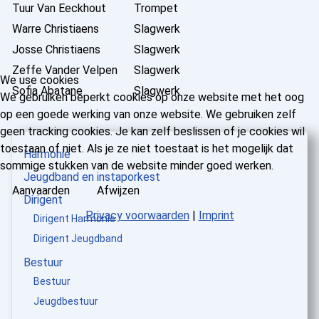
Tuur Van Eeckhout
Trompet
Warre Christiaens
Slagwerk
Josse Christiaens
Slagwerk
Zeffe Vander Velpen
Slagwerk
We use cookies
Sofia Abatane
Slagwerk
We gebruiken beperkt cookies op onze website met het oog
op een goede werking van onze website. We gebruiken zelf
geen tracking cookies. Je kan zelf beslissen of je cookies wil
toestaan of niet. Als je ze niet toestaat is het mogelijk dat
Harmonie
sommige stukken van de website minder goed werken.
Jeugdband en instaporkest
Aanvaarden
Afwijzen
Dirigent
Privacy voorwaarden
|
Imprint
Dirigent Harmonie
Dirigent Jeugdband
Bestuur
Bestuur
Jeugdbestuur